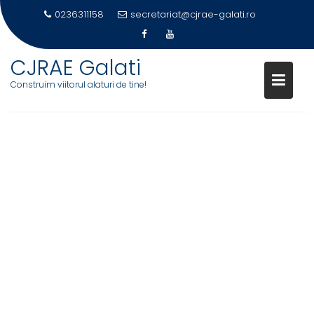
0236311158
secretariat@cjrae-galati.ro
Skip
CJRAE Galati
to
Construim viitorul alaturi de tine!
content