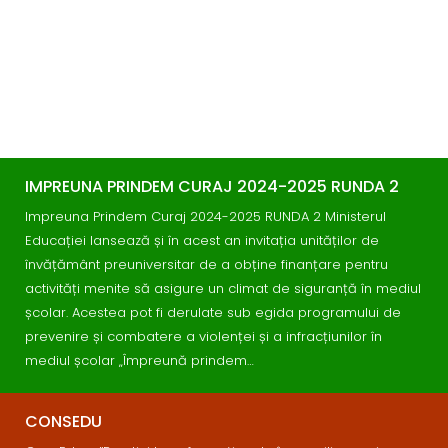
IMPREUNA PRINDEM CURAJ 2024-2025 RUNDA 2
Impreuna Prindem Curaj 2024-2025 RUNDA 2 Ministerul
Educației lansează și în acest an invitația unităților de
învățământ preuniversitar de a obține finanțare pentru
activități menite să asigure un climat de siguranță în mediul
școlar. Acestea pot fi derulate sub egida programului de
prevenire și combatere a violenței și a infracțiunilor în
mediul școlar „Împreună prindem…
CONSEDU