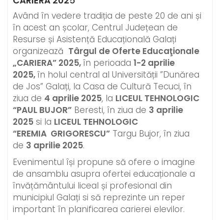
CARIERA 202
5
Având în vedere tradiția de peste 20 de ani și
în acest an școlar, Centrul Județean de
Resurse și Asistență Educațională Galați
organizează
Târgul de Oferte Educaţionale
„CARIERA” 2025,
în perioada
1-2 aprilie
2025,
în holul central al Universității ”Dunărea
de Jos” Galați, la Casa de Cultură Tecuci, în
ziua de
4 aprilie 2025
, la
LICEUL TEHNOLOGIC
“PAUL BUJOR”
Beresti, în ziua de
3 aprilie
2025
si la
LICEUL TEHNOLOGIC
“EREMIA GRIGORESCU”
Targu Bujor, în ziua
de
3 aprilie 2025
.
Evenimentul își propune să ofere o imagine
de ansamblu asupra ofertei educaționale a
învățământului liceal și profesional din
municipiul Galați si să reprezinte un reper
important în planificarea carierei elevilor.