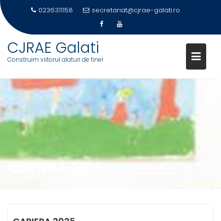
0236311158
secretariat@cjrae-galati.ro
CJRAE Galati
Construim viitorul alaturi de tine!
Skip
to
content
CARIERA 2025