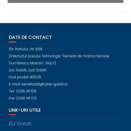
DATE DE CONTACT
Str. Portului , Nr. 55B
(Internatul Liceului Tehnologic “General de marina Nicolae
Dumitrescu Maican”, Etaj 3)
Loc. Galati; Jud. Galati
Cod postal: 800211
E-mail: secretariat@cjrae-galati.ro
Tel: 0236 311 158
Fax: 0236 411 021
LINK-URI UTILE
ISJ Galati