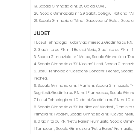
19. Scoala Gimnaziala nr. 25 Galati, CJAP,
20. Scoala Gimnaziala nr. 29 Galati, Colegiul National “Al
21. Scoala Gimnaziala “Mihail Sadoveanu” Galati, Scoala Gi
JUDET
1. Liceul Tehnologic Tudor Vladimirescu, Gradinita cu P.N
2. Gradinita cu P.N. nr. 1 Beresti Meria, Gradinita cu P.N. nr.
3. Scoala Gimnaziala nr. 1 Matca, Scoala Gimnaziala “D
4. Scoala Gimnaziala “Sf. Nicolae” Liesti, Scoala Gimnaziala
5. Liceul Tehnologic “Costache Conachi” Pechea, Scoala 
Pechea,
6. Scoala Gimnaziala nr. 1 Munteni, Scoala Gimnaziala “Florea
Negrilesti, Gradinita cu P.N. nr. 1 Frunzeasca, Scoala Gimn
7. Liceul Tehnologic nr. 1 Cudalbi, Gradinita cu P.N. nr. 1
8. Scoala Gimnaziala “Sf. Ier. Nicolae” Vladesti, Gradinita
Primara nr. 1 Vadeni, Scoala Gimnaziala nr. 1 Cavadinesti
9. Gradinita cu P.N. “Petru Rares” Frumusita, Scoala Gimnazia
1 Tamaoani, Scoala Gimnaziala “Petru Rares” Frumusita,