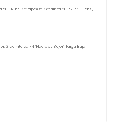
u P.N. nr. 1 Carapcesti, Gradinita cu P.N. nr. 1 Blanzi,
jor, Gradinita cu PN “Floare de Bujor” Targu Bujor,