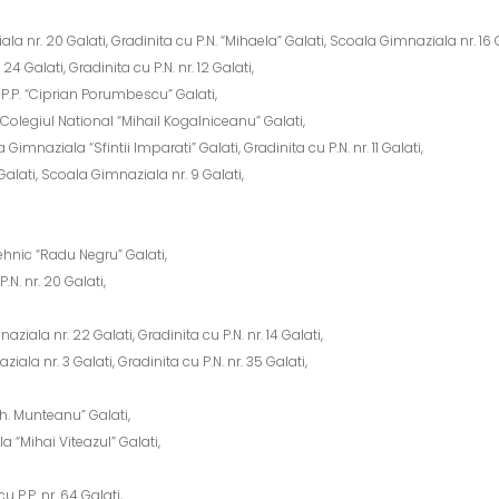
a nr. 20 Galati, Gradinita cu P.N. “Mihaela” Galati, Scoala Gimnaziala nr. 16 
4 Galati, Gradinita cu P.N. nr. 12 Galati,
u P.P. “Ciprian Porumbescu” Galati,
Colegiul National “Mihail Kogalniceanu” Galati,
Gimnaziala “Sfintii Imparati” Galati, Gradinita cu P.N. nr. 11 Galati,
 Galati, Scoala Gimnaziala nr. 9 Galati,
ehnic “Radu Negru” Galati,
.N. nr. 20 Galati,
iala nr. 22 Galati, Gradinita cu P.N. nr. 14 Galati,
ala nr. 3 Galati, Gradinita cu P.N. nr. 35 Galati,
,
Gh. Munteanu” Galati,
a “Mihai Viteazul” Galati,
u P.P. nr. 64 Galati,