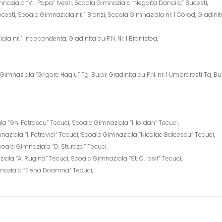
imnaziala “V.I. Popa” Ivesti, Scoala Gimnaziala “Negoita Danaila” Bucesti,
cesti, Scoala Gimnaziala nr. 1 Blanzi, Scoala Gimnaziala nr. 1 Corod, Gradinita c
a nr. 1 Independenta, Gradinita cu P.N. Nr. 1 Branistea,
Gimnaziala “Grigore Hagiu” Tg. Bujor, Gradinita cu P.N. nr. 1 Umbraresti Tg. Bu
ala “Gh. Petrascu” Tecuci, Scoala Gimnaziala “I. Iordan” Tecuci,
naziala “I. Petrovici” Tecuci, Scoala Gimnaziala “Nicolae Balcescu” Tecuci,
Scoala Gimnaziala “D. Sturdza” Tecuci,
iala “A. Rugina” Tecuci, Scoala Gimnaziala “St. O. Iosif” Tecuci,
imnaziala “Elena Doamna” Tecuci,