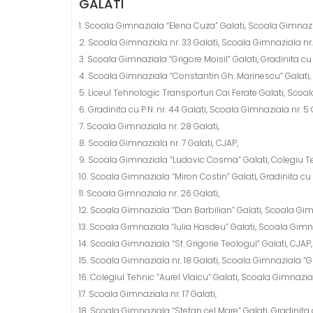
GALATI
1. Scoala Gimnaziala “Elena Cuza” Galati, Scoala Gimnazial
2. Scoala Gimnaziala nr. 33 Galati, Scoala Gimnaziala nr. 2
3. Scoala Gimnaziala “Grigore Moisil” Galati, Gradinita c
4. Scoala Gimnaziala “Constantin Gh. Marinescu” Galati, 
5. Liceul Tehnologic Transporturi Cai Ferate Galati, Scoala 
6. Gradinita cu P.N. nr. 44 Galati, Scoala Gimnaziala nr. 5
7. Scoala Gimnaziala nr. 28 Galati,
8. Scoala Gimnaziala nr. 7 Galati, CJAP,
9. Scoala Gimnaziala “Ludovic Cosma” Galati, Colegiu T
10. Scoala Gimnaziala “Miron Costin” Galati, Gradinita cu P
11. Scoala Gimnaziala nr. 26 Galati,
12. Scoala Gimnaziala “Dan Barbilian” Galati, Scoala Gimnaz
13. Scoala Gimnaziala “Iulia Hasdeu” Galati, Scoala Gimnazi
14. Scoala Gimnaziala “Sf. Grigorie Teologul” Galati, CJAP
15. Scoala Gimnaziala nr. 18 Galati, Scoala Gimnaziala “
16. Colegiul Tehnic “Aurel Vlaicu” Galati, Scoala Gimnazial
17. Scoala Gimnaziala nr. 17 Galati,
18. Scoala Gimnaziala “Stefan cel Mare” Galati, Gradinita c