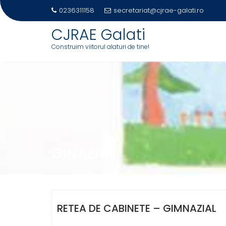
0236311158
secretariat@cjrae-galati.ro
CJRAE Galati
Construim viitorul alaturi de tine!
Skip
to
content
GINAZIAL
RETEA DE CABINETE – GIMNAZIAL