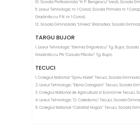
10. Scoala Profesionala “H. P. Bengescu” Ivesti, Scoala G
11. Liceul Tehnologic nr. 1 Corod, Scoala Primara nr. 1 Carap
Gradinita cu P.N. nr. 1 Corod,
12. Scoala Gimnaziala “Unirea” Branistea, Scoala Gimnazial
TARGU BUJOR
1. Liceul Tehnologic “Eremia Grigorescu” Tg. Bujor, Scoala 
Gradinita cu PN “Casuta Piticilor” Tg. Bujor,
TECUCI
1. Colegiul National “Spiru Haret” Tecuci, Scoala Gimnazi
2. Liceul Tehnologic “Elena Caragiani” Tecuci, Scoala Gim
3. Colegiul National de Agricultura si Economie Tecuci, 
4. Liceul Tehnologic “O. Caledoniu” Tecuci, Scoala Gimnaz
5. Colegiul National “Calistrat Hogas” Tecuci, Scoala G