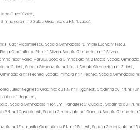
. Ioan Cuza” Galati,
mnaziala nr. 10 Galati, Gradinita cu P.N. “Lizuca”,
. nr. 1 Tudor Vladimirescu, Scoala Gimnaziala “Dimitrie Luchian” Piscu,
 1 Plesa, Gradinita cu P.N. nr. 1 Slivna, Scoala Gimnaziala nr. 1 Slivna,
oamna Nica” Valea Marului, Scoala Gimnaziala nr. 2 Matca, Scoala Gimnazial
 nr. 2 Liesti, Scoala Gimnaziala nr. 1 Liesti, Scoala Gimnaziala nr. 3 Liesti,
Gimnaziala nr. 1 Pechea, Scoala Primara nr. 4 Pechea, Scoala Gimnaziala nr
 Julea” Negrilesti, Gradinita cu P.N. nr. 1 Tiganesti, Gradinita cu P.N. nr. 1 Ungu
aziala nr. 1 Ungureni,
 Cudalbi, Scoala Gimnaziala “Prof. Emil Panaitescu” Cudalbi, Gradinita cu P.N. nr
 cu P.N. nr. 1 Cavadinesti, Scoala Gimnaziala nr. 1 Ganesti, Scoala Gimnaziala 
,
la nr. 1 Frumusita, Gradinita cu P.N. nr. 1 Foltesti, Scoala Gimnaziala nr. 1 Folt