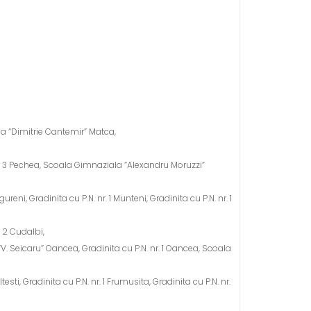
a “Dimitrie Cantemir” Matca,
. 3 Pechea, Scoala Gimnaziala “Alexandru Moruzzi”
reni, Gradinita cu P.N. nr. 1 Munteni, Gradinita cu P.N. nr. 1
. 2 Cudalbi,
“V. Seicaru” Oancea, Gradinita cu P.N. nr. 1 Oancea, Scoala
esti, Gradinita cu P.N. nr. 1 Frumusita, Gradinita cu P.N. nr.