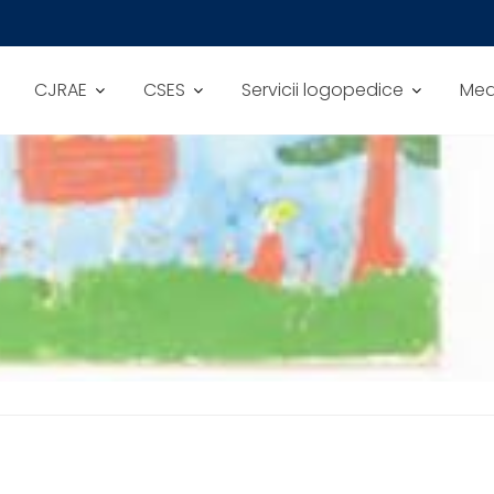
CJRAE
CSES
Servicii logopedice
Medi