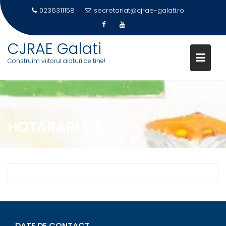
0236311158
secretariat@cjrae-galati.ro
Skip
CJRAE Galati
to
Construim viitorul alaturi de tine!
content
HOTARARI CA
DATE DE CONTACT