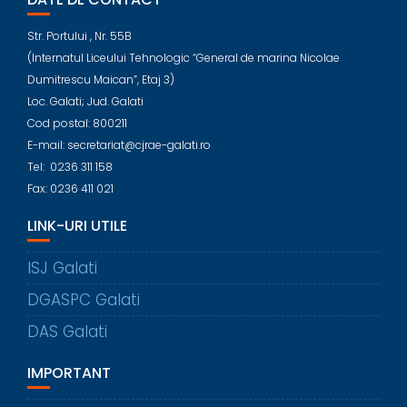
Str. Portului , Nr. 55B
(Internatul Liceului Tehnologic “General de marina Nicolae
Dumitrescu Maican”, Etaj 3)
Loc. Galati; Jud. Galati
Cod postal: 800211
E-mail: secretariat@cjrae-galati.ro
Tel: 0236 311 158
Fax: 0236 411 021
LINK-URI UTILE
ISJ Galati
DGASPC Galati
DAS Galati
IMPORTANT