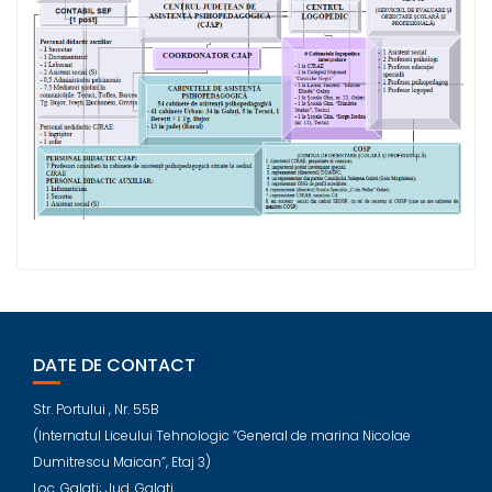
DATE DE CONTACT
Str. Portului , Nr. 55B
(Internatul Liceului Tehnologic “General de marina Nicolae
Dumitrescu Maican”, Etaj 3)
Loc. Galati; Jud. Galati