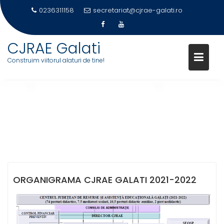
0236311158
secretariat@cjrae-galati.ro
Skip
CJRAE Galati
to
Construim viitorul alaturi de tine!
content
ORGANIGRAMA
ORGANIGRAMA CJRAE GALATI 2021-2022