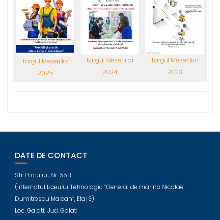
Targul Meseriilor
Targul Meseriilor
Targul Meseriilor
2024
2023
2025
DATE DE CONTACT
Str. Portului , Nr. 55B
(Internatul Liceului Tehnologic “General de marina Nicolae
Dumitrescu Maican”, Etaj 3)
Loc. Galati; Jud. Galati