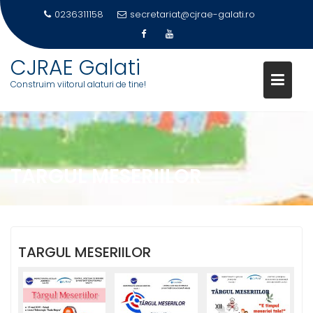
0236311158
secretariat@cjrae-galati.ro
Skip
CJRAE Galati
to
Construim viitorul alaturi de tine!
content
TARGUL MESERIILOR
TARGUL MESERIILOR