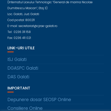
(Internatul Liceului Tehnologic “General de marina Nicolae
Dumitrescu Maican”, Etaj 3)
Loc. Galati; Jud. Galati
Cod postal: 800211
E-mail: secretariat@cjrae-galati.ro
Tel: 0236 311 158
Fax: 0236 411 021
LINK-URI UTILE
ISJ Galati
DGASPC Galati
DAS Galati
IMPORTANT
Depunere dosar SEOSP Online
Consiliere Online