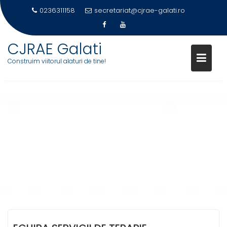
0236311158
secretariat@cjrae-galati.ro
CJRAE Galati
Construim viitorul alaturi de tine!
Skip
to
content
ECHIPA SERVICII LOGOPEDICE