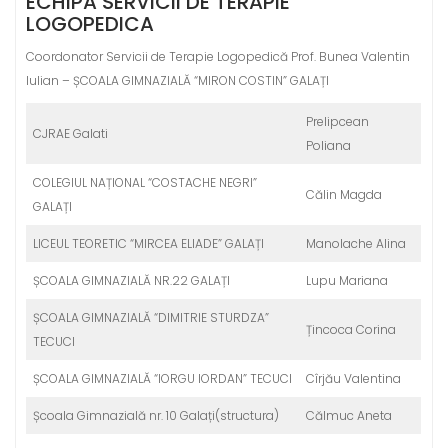
ECHIPA SERVICII DE TERAPIE
LOGOPEDICA
Coordonator Servicii de Terapie Logopedică Prof. Bunea Valentin
Iulian – ȘCOALA GIMNAZIALĂ “MIRON COSTIN” GALAȚI
Prelipcean
CJRAE Galati
Poliana
COLEGIUL NAȚIONAL “COSTACHE NEGRI”
Călin Magda
GALAȚI
LICEUL TEORETIC “MIRCEA ELIADE” GALAȚI
Manolache Alina
ȘCOALA GIMNAZIALĂ NR.22 GALAȚI
Lupu Mariana
ȘCOALA GIMNAZIALĂ “DIMITRIE STURDZA”
Țincoca Corina
TECUCI
ȘCOALA GIMNAZIALĂ “IORGU IORDAN” TECUCI
Cîrjău Valentina
Școala Gimnazială nr. 10 Galați(structura)
Călmuc Aneta