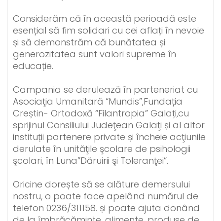
Considerăm că în această perioadă este
esențial să fim solidari cu cei aflați în nevoie
și să demonstrăm că bunătatea și
generozitatea sunt valori supreme în
educație.
Campania se derulează în parteneriat cu
Asociaţia Umanitară “Mundis”,Fundația
Creștin- Ortodoxă “Filantropia” Galați,cu
sprijinul Consiliului Judeţean Galaţi și al altor
instituții partenere private și încheie acţiunile
derulate în unităţile şcolare de psihologii
şcolari, în Luna”Dăruirii şi Toleranţei”.
Oricine dorește să se alăture demersului
nostru, o poate face apelând numărul de
telefon 0236/311158. și poate ajuta donând
de la îmbrăcăminte, alimente, produse de