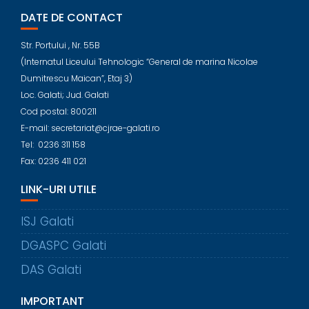
DATE DE CONTACT
Str. Portului , Nr. 55B
(Internatul Liceului Tehnologic “General de marina Nicolae
Dumitrescu Maican”, Etaj 3)
Loc. Galati; Jud. Galati
Cod postal: 800211
E-mail: secretariat@cjrae-galati.ro
Tel: 0236 311 158
Fax: 0236 411 021
LINK-URI UTILE
ISJ Galati
DGASPC Galati
DAS Galati
IMPORTANT