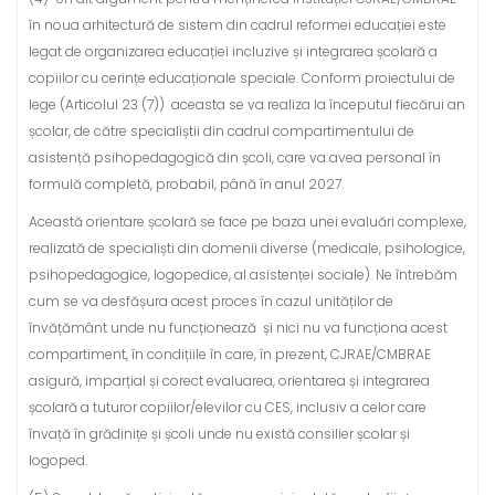
în noua arhitectură de sistem din cadrul reformei educației este
legat de organizarea educației incluzive și integrarea școlară a
copiilor cu cerințe educaționale speciale. Conform proiectului de
lege (Articolul 23 (7)) aceasta se va realiza la începutul fiecărui an
școlar, de către specialiștii din cadrul compartimentului de
asistență psihopedagogică din școli, care va avea personal în
formulă completă, probabil, până în anul 2027.
Această orientare școlară se face pe baza unei evaluări complexe,
realizată de specialiști din domenii diverse (medicale, psihologice,
psihopedagogice, logopedice, al asistenței sociale). Ne întrebăm
cum se va desfășura acest proces în cazul unităților de
învățământ unde nu funcționează și nici nu va funcționa acest
compartiment, în condițiile în care, în prezent, CJRAE/CMBRAE
asigură, imparțial și corect evaluarea, orientarea și integrarea
școlară a tuturor copiilor/elevilor cu CES, inclusiv a celor care
învață în grădinițe și școli unde nu există consilier școlar și
logoped.