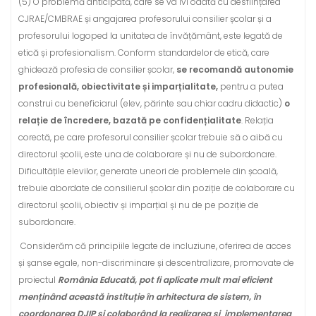
(5) O problemă anticipată, care se va ivi odată cu desființarea
CJRAE/CMBRAE și angajarea profesorului consilier școlar și a
profesorului logoped la unitatea de învățământ, este legată de
etică și profesionalism. Conform standardelor de etică, care
ghidează profesia de consilier școlar,
se recomandă autonomie
profesională, obiectivitate și imparțialitate,
pentru a putea
construi cu beneficiarul (elev, părinte sau chiar cadru didactic)
o
relație de încredere, bazată pe confidențialitate
. Relația
corectă, pe care profesorul consilier școlar trebuie să o aibă cu
directorul școlii, este una de colaborare și nu de subordonare.
Dificultățile elevilor, generate uneori de problemele din școală,
trebuie abordate de consilierul școlar din poziție de colaborare cu
directorul școlii, obiectiv și imparțial și nu de pe poziție de
subordonare.
Considerăm că principiile legate de incluziune, oferirea de acces
și șanse egale, non-discriminare și descentralizare, promovate de
proiectul
România Educată, pot fi aplicate mult mai eficient
menținând această instituție în arhitectura de sistem, în
coordonarea DJIP și colaborând la realizarea și implementarea