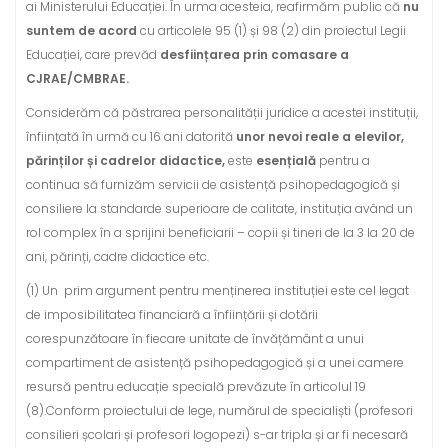
ai Ministerului Educației. În urma acesteia, reafirmăm public că
nu
suntem de acord
cu articolele 95 (1) și 98 (2) din proiectul Legii
Educației, care prevăd
desființarea prin comasare a
CJRAE/CMBRAE.
Considerăm că păstrarea personalității juridice a acestei instituții,
înființată în urmă cu 16 ani datorită
unor nevoi reale a elevilor,
părinților și cadrelor didactice,
este
esențială
pentru a
continua să furnizăm servicii de asistență psihopedagogică și
consiliere la standarde superioare de calitate, instituția având un
rol complex în a sprijini beneficiarii – copii și tineri de la 3 la 20 de
ani, părinți, cadre didactice etc.
(1) Un prim argument pentru menținerea instituției este cel legat
de imposibilitatea financiară a înființării și dotării
corespunzătoare în fiecare unitate de învățământ a unui
compartiment de asistență psihopedagogică și a unei camere
resursă pentru educație specială prevăzute în articolul 19
(8).Conform proiectului de lege, numărul de specialiști (profesori
consilieri școlari și profesori logopezi) s-ar tripla și ar fi necesară