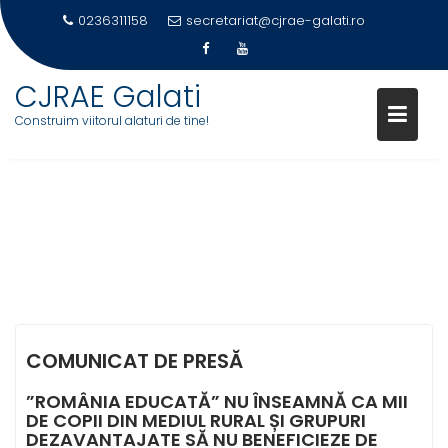
0236311158
secretariat@cjrae-galati.ro
Skip
CJRAE Galati
to
Construim viitorul alaturi de tine!
content
COMUNICAT DE PRESĂ
COMUNICAT DE PRESĂ
”ROMÂNIA EDUCATĂ” NU ÎNSEAMNĂ CA MII
DE COPII DIN MEDIUL RURAL ȘI GRUPURI
DEZAVANTAJATE SĂ NU BENEFICIEZE DE