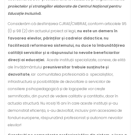
proiectelor și strategiilor elaborate de Centrul Național pentru
Educație Incluzivă.
Considerăm că desființarea CJRAE/CMBRAE, conform articolele 95
(1) și 98 (2) din actualul proiect al legii,
nu este un demers în
favoarea elevilor, părinților și cadrelor didactice
,
nu
facilitează reformarea sistemului, nu duce la îmbunătățirea
calității serviciilor și a răspunsului la nevoile beneficiarilor
direcți ai educației.
Aceste instituții specializate, conexe, de elită
ale învățământului
preuniversitar trebuie susținute și
dezvoltate
, iar comunitatea profesională a specialiștilor,
infrastructura și posibilitățile de dezvoltare a serviciilor de
consiliere psihopedagogică și de logopedie vor crește
semnificativ, din punct de vedere calitativ și cantitativ, doar în
actuala structură. Nu irosiți 16 ani în care aceste instituții și-au
demonstrat eficiența, s-au dezvoltat, inclusiv prin accesarea de
fonduri europene, răspunzând profesionist și autonom nevoilor
elevilor!