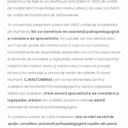
proiectului de lege își vor desfășura activitatea în 2600 de unități
de învățământ (majoritatea din mediul urban), din cele cca. 6400
de unități de învățământ de stat existente.
În consecință, preșcolarii și elevii din 3800 unități de învățământ
din România,
NU vor beneficia de asistență psihopedagogică
și consiliere de specialitate
. Din păcate, cei mai afectați elevi
vor fi cei din şcolile din mediul rural, în care nu vor funcționa
compartimente de specialitate, acești elevi nu vor mai avea acces
la serviciile de consiliere și logopedie, creând astfel o discrepanţă
majoră între mediul urban şi mediul rural, în ceea ce priveşte
accesul la o educaţie și servicii de sprijin de calitate
.
În acest
moment,
CJRAE/CMBRAE
prin compartimentele Centrul
Județean de Asistență Psihopedagogică și Centrul Logopedic
Interșcolar Județean,
oferă servicii specializate de consiliere și
logopedie, elevilor
din unitățile școlare în care
nu există
cabinete de asistență psihopedagogică.
În contextul acesta, se naște întrebarea:
cine va oferi servicii de
sprijin, consiliere, asistență psihopedagogică copiilor din peste