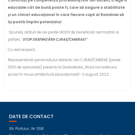
Construiți pe competența profesioniștilor din sistem, o lege a
educației cât de bună poate fi, care să asigure o stabilitate
și un climat educațional în care fiecare copil al României să
își poată împlini potențialul.
Spuneți, alături de cei peste 14000 de beneficiari semnatari ai
petiției, ”
STOP DESFIINȚĂRII CJRAE/CMBRAE!”
Cu real respect,
Reprezentanții personalului didactic din CJRAE/CMBRAE (peste
1000 de specialiști) prezenți la Dezbaterea „Rolul consilierului
școlar în noua arhitectură educațională”-2 august 2022.
DATE DE CONTACT
Str. Portului , Nr. 55B