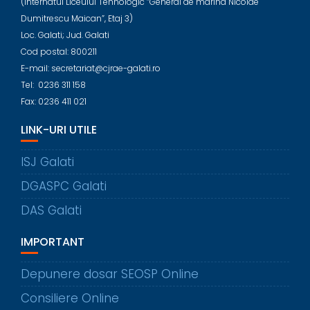
(Internatul Liceului Tehnologic “General de marina Nicolae
Dumitrescu Maican”, Etaj 3)
Loc. Galati; Jud. Galati
Cod postal: 800211
E-mail: secretariat@cjrae-galati.ro
Tel: 0236 311 158
Fax: 0236 411 021
LINK-URI UTILE
ISJ Galati
DGASPC Galati
DAS Galati
IMPORTANT
Depunere dosar SEOSP Online
Consiliere Online