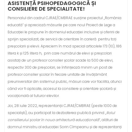
ASISTENȚĂ PSIHOPEDAGOGICĂ ȘI
CONSILIERE DE SPECIALITATE!
Personalul din cadrul CJRAE/CMBRAE susține proiectul „România
educată” și apreciază măsurile pe care noul Proiect de Lege a
Educației le propune în domeniul educației incluzive și oferirii de
sprijin specializat, de servicii de orientare în carieră pentru toți
preșcolarii și elevii. Apreciem în mod special articolele 173 (10), 186
litera k și 125 litera h, prin care numărul de elevi și preșcolari
asistați de un profesor consilier școlar scade la 500 de elevi,
respectiv 300 de preșcolari, se înființează minim un post de
profesor consilier școlar în fiecare unitate de învățământ
preuniversitar din sistemul public, măsuri care vor facilita, atunci
când vor fi aplicate, accesul la consiliere și orientare școlară și
vocațională al tuturor elevilor.
Joi, 28 iulie 2022, reprezentanții CJRAE/CMBRAE (peste 1000 de
specialiști), au participat la dezbaterea publică privind „
Rolul
consilierului școlar în noua arhitectură educațională
”, alături de
domnul ministru al educației Sorin Cîmpeanu și de reprezentanți