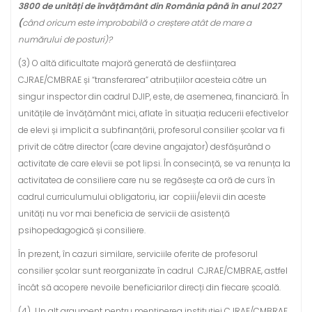
3800 de unități de învățământ din România până în anul 2027
(
când oricum este improbabilă o creștere atât de mare a
numărului de posturi)?
(3) O altă dificultate majoră generată de desființarea
CJRAE/CMBRAE și “transferarea” atribuțiilor acesteia către un
singur inspector din cadrul DJIP, este, de asemenea, financiară. În
unitățile de învățământ mici, aflate în situația reducerii efectivelor
de elevi și implicit a subfinanțării, profesorul consilier școlar va fi
privit de către director (care devine angajator) desfășurând o
activitate de care elevii se pot lipsi. În consecință, se va renunța la
activitatea de consiliere care nu se regăsește ca oră de curs în
cadrul curriculumului obligatoriu, iar copiii/elevii din aceste
unități nu vor mai beneficia de servicii de asistență
psihopedagogică și consiliere.
În prezent, în cazuri similare, serviciile oferite de profesorul
consilier școlar sunt reorganizate în cadrul CJRAE/CMBRAE, astfel
încât să acopere nevoile beneficiarilor direcți din fiecare școală.
(4) Un alt argument pentru menținerea instituției CJRAE/CMBRAE