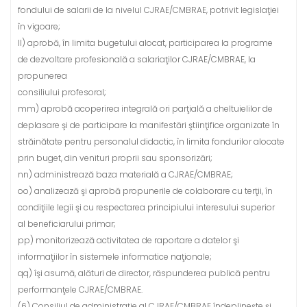
fondului de salarii de la nivelul CJRAE/CMBRAE, potrivit legislaţiei
în vigoare;
ll) aprobă, în limita bugetului alocat, participarea la programe
de dezvoltare profesională a salariaţilor CJRAE/CMBRAE, la
propunerea
consiliului profesoral;
mm) aprobă acoperirea integrală ori parţială a cheltuielilor de
deplasare şi de participare la manifestări ştiinţifice organizate în
străinătate pentru personalul didactic, în limita fondurilor alocate
prin buget, din venituri proprii sau sponsorizări;
nn) administrează baza materială a CJRAE/CMBRAE;
oo) analizează şi aprobă propunerile de colaborare cu terţii, în
condiţiile legii şi cu respectarea principiului interesului superior
al beneficiarului primar;
pp) monitorizează activitatea de raportare a datelor şi
informaţiilor în sistemele informatice naţionale;
qq) îşi asumă, alături de director, răspunderea publică pentru
performanţele CJRAE/CMBRAE.
(6) Consiliul de administraţie al CJRAE/CMBRAE îndeplineşte şi