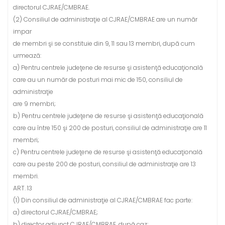
directorul CJRAE/CMBRAE.
(2) Consiliul de administraţie al CJRAE/CMBRAE are un număr
impar
de membri şi se constituie din 9, 11 sau 13 membri, după cum
urmează:
a) Pentru centrele judeţene de resurse şi asistenţă educaţională
care au un număr de posturi mai mic de 150, consiliul de
administraţie
are 9 membri;
b) Pentru centrele judeţene de resurse şi asistenţă educaţională
care au între 150 şi 200 de posturi, consiliul de administraţie are 11
membri;
c) Pentru centrele judeţene de resurse şi asistenţă educaţională
care au peste 200 de posturi, consiliul de administraţie are 13
membri.
ART. 13
(1) Din consiliul de administraţie al CJRAE/CMBRAE fac parte:
a) directorul CJRAE/CMBRAE;
b) director adjunct CJRAE/CMBRAE, după caz;