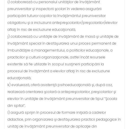
i) colaborează cu personalul unităţilor de învăţământ
preuniversitar şi inspectorii şcolari în vederea asigurării
participării tuturor copiilor la învăţământul preuniversitar
obligatoriu şi a incluziunii antepreşcolarilor/preşcolarilor/elevilor
aflaţi în risc de excluziune educaţională;
j) colaborează cu unităţile de învăţământ de masă şi unităţile de
învăţământ special în desfăşurarea unui proces permanent de
îmbunătăţire a managementului, a politicilor educaţionale, a
practicilor şi culturii organizaţionale, astfel încât resursele
existente să fie utilizate în scopul susţinerii participării la
procesul de învăţământ a elevilor aflaţi în risc de excluziune
educaţională;
k) evaluează, oferă asistenţă psihoeducaţională şi, după caz,
realizează orientarea şcolară a antepreşcolarilor, preşcolarilor şi
elevilor în unităţile de învăţământ preuniversitar de tipul “Şcoala
din spital”;
l) asigură sprijin în procesul de formare iniţială a cadrelor
didactice, prin organizarea şi desfăşurarea practicii pedagogice în
unităţi de învăţământ preuniversitar de aplicaţie din