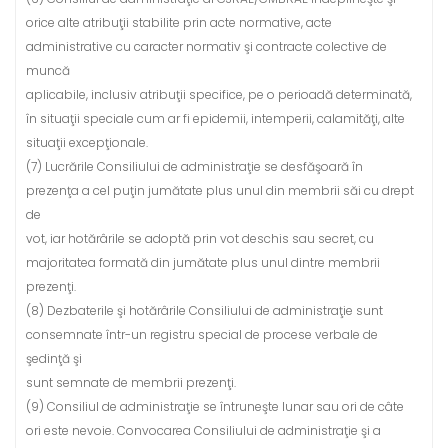
orice alte atribuţii stabilite prin acte normative, acte
administrative cu caracter normativ şi contracte colective de
muncă
aplicabile, inclusiv atribuţii specifice, pe o perioadă determinată,
în situaţii speciale cum ar fi epidemii, intemperii, calamităţi, alte
situaţii excepţionale.
(7) Lucrările Consiliului de administraţie se desfăşoară în
prezenţa a cel puţin jumătate plus unul din membrii săi cu drept
de
vot, iar hotărârile se adoptă prin vot deschis sau secret, cu
majoritatea formată din jumătate plus unul dintre membrii
prezenţi.
(8) Dezbaterile şi hotărârile Consiliului de administraţie sunt
consemnate într-un registru special de procese verbale de
şedinţă şi
sunt semnate de membrii prezenţi.
(9) Consiliul de administraţie se întruneşte lunar sau ori de câte
ori este nevoie. Convocarea Consiliului de administraţie şi a