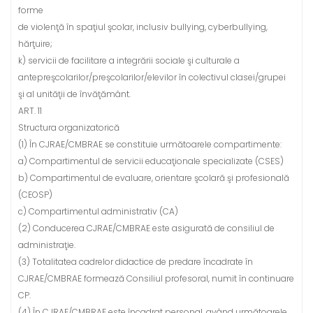
forme
de violenţă în spaţiul şcolar, inclusiv bullying, cyberbullying,
hărţuire;
k) servicii de facilitare a integrării sociale şi culturale a
antepreşcolarilor/preşcolarilor/elevilor în colectivul clasei/grupei
şi al unităţii de învăţământ.
ART. 11
Structura organizatorică
(1) În CJRAE/CMBRAE se constituie următoarele compartimente:
a) Compartimentul de servicii educaţionale specializate (CSES)
b) Compartimentul de evaluare, orientare şcolară şi profesională
(CEOSP)
c) Compartimentul administrativ (CA)
(2) Conducerea CJRAE/CMBRAE este asigurată de consiliul de
administraţie.
(3) Totalitatea cadrelor didactice de predare încadrate în
CJRAE/CMBRAE formează Consiliul profesoral, numit în continuare
CP.
(4) În CJRAE/CMBRAE este încadrat personal, având următoarele