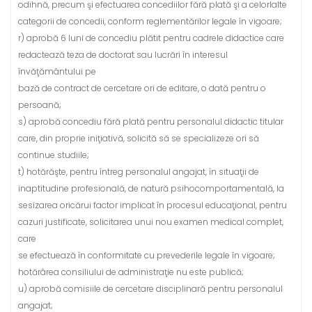
odihnă, precum şi efectuarea concediilor fără plată şi a celorlalte
categorii de concedii, conform reglementărilor legale în vigoare;
r) aprobă 6 luni de concediu plătit pentru cadrele didactice care
redactează teza de doctorat sau lucrări în interesul
învăţământului pe
bază de contract de cercetare ori de editare, o dată pentru o
persoană;
s) aprobă concediu fără plată pentru personalul didactic titular
care, din proprie iniţiativă, solicită să se specializeze ori să
continue studiile;
t) hotărăşte, pentru întreg personalul angajat, în situaţii de
inaptitudine profesională, de natură psihocomportamentală, la
sesizarea oricărui factor implicat în procesul educaţional, pentru
cazuri justificate, solicitarea unui nou examen medical complet,
care
se efectuează în conformitate cu prevederile legale în vigoare;
hotărârea consiliului de administraţie nu este publică;
u) aprobă comisiile de cercetare disciplinară pentru personalul
angajat;