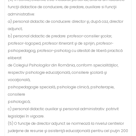
funcţii didactice de conducere, de predare, auxiliare si funcţii
administrative:
a) personal didactic de conducere: director şi, după caz, director
adjunct;
b) personal didactic de predare: profesor-consilier şcolar,
profesor-logoped, profesor itinerant şi de sprijin, profesor-
psihopedagog, profesor-psiholog cu atestat de liberă practică
eliberat
de Colegiul Psihologilor din România, conform specialităţilor,
respectiv psihologie educaţională, consiliere şcolară şi
vocaţională,
psihopedagogie specială, psihologie clinică, psihoterapie,
consiliere
psihologică;
c) personal didactic auxiliar şi personal administrativ: potrivit
legislaţiei în vigoare.
(5) O funcţie de director adjunct se normează la nivelul centrelor
judeţene de resurse şi asistenţă educaţională pentru cel puţin 200