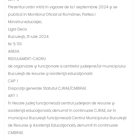
Prezentul ordin intră în vigoare de la 1 septembrie 2024 şi se
publică în Monitorul Oficial al României, Partea I.
Ministrul educaţiei,
Ligia Deca
Bucureşti, 31 iulie 2024.
Nr. 5.701.
ANEXA
REGULAMENT-CADRU
de organizare şi funcţionare a centrelor judeţene/al municipiului
Bucureşti de resurse şi asistenţă educaţională
CAP. I
Dispoziţii generale Statutul CJRAE/CMBRAE
ART. 1
În fiecare judeţ funcţionează centrul judeţean de resurse şi
asistenţă educaţională, denumit în continuare CJRAE, iar în
municipiul Bucureşti funcţionează Centrul Municipiului Bucureşti
de Resurse şi Asistenţă Educaţională, denumit în continuare
CMBRAE.