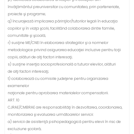
învăţământul preuniversitar cu comunitatea, prin parteneriate,
proiecte şi programe;
q) încurajează implicarea părinţilor/tutorilor legali în educaţia
copiilor şi în viaţa şcolii, facilitând colaborarea dintre familie,
comunitate şi şcoală;
r) susţine ME/CNEI în elaborarea strategiilor şi a normelor
metodologice privind asigurarea educaţiei incluzive pentru toţii
copiii, alături de alţi factori interesaţi;
s) susţine inserţia socioprofesională a tuturor elevilor, alături
de alţi factori interesaţi;
t) colaborează cu comisiile judeţene pentru organizarea
examenelor
naţionale pentru aprobarea materialelor compensatorii.
ART. 10
CJRAE/CMBRAE are responsabilităţi în dezvoltarea, coordonarea,
monitorizarea şi evaluarea următoarelor servicii:
a) servicii de asistenţă psihopedagogică pentru elevii în risc de
excluziune şcolară;