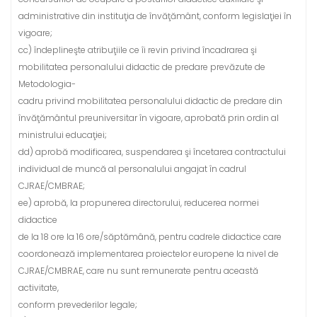
administrative din instituţia de învăţământ, conform legislaţiei în
vigoare;
cc) îndeplineşte atribuţiile ce îi revin privind încadrarea şi
mobilitatea personalului didactic de predare prevăzute de
Metodologia-
cadru privind mobilitatea personalului didactic de predare din
învăţământul preuniversitar în vigoare, aprobată prin ordin al
ministrului educaţiei;
dd) aprobă modificarea, suspendarea şi încetarea contractului
individual de muncă al personalului angajat în cadrul
CJRAE/CMBRAE;
ee) aprobă, la propunerea directorului, reducerea normei
didactice
de la 18 ore la 16 ore/săptămână, pentru cadrele didactice care
coordonează implementarea proiectelor europene la nivel de
CJRAE/CMBRAE, care nu sunt remunerate pentru această
activitate,
conform prevederilor legale;