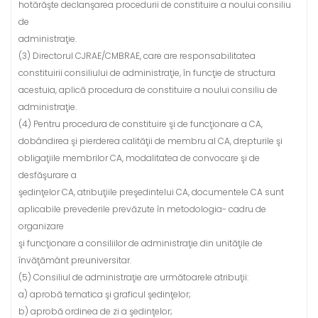
hotărăşte declanşarea procedurii de constituire a noului consiliu
de
administraţie.
(3) Directorul CJRAE/CMBRAE, care are responsabilitatea
constituirii consiliului de administraţie, în funcţie de structura
acestuia, aplică procedura de constituire a noului consiliu de
administraţie.
(4) Pentru procedura de constituire şi de funcţionare a CA,
dobândirea şi pierderea calităţii de membru al CA, drepturile şi
obligaţiile membrilor CA, modalitatea de convocare şi de
desfăşurare a
şedinţelor CA, atribuţiile preşedintelui CA, documentele CA sunt
aplicabile prevederile prevăzute în metodologia- cadru de
organizare
şi funcţionare a consiliilor de administraţie din unităţile de
învăţământ preuniversitar.
(5) Consiliul de administraţie are următoarele atribuţii:
a) aprobă tematica şi graficul şedinţelor;
b) aprobă ordinea de zi a şedinţelor;