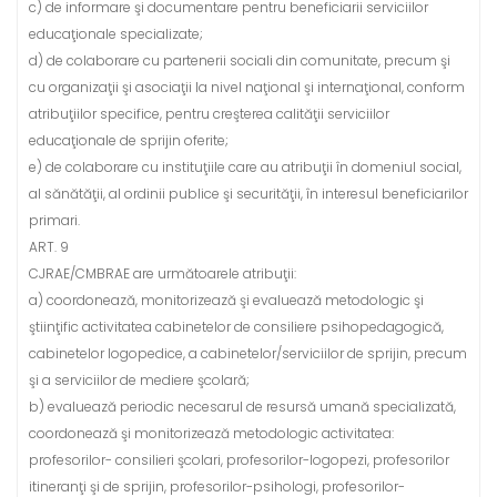
c) de informare şi documentare pentru beneficiarii serviciilor
educaţionale specializate;
d) de colaborare cu partenerii sociali din comunitate, precum şi
cu organizaţii şi asociaţii la nivel naţional şi internaţional, conform
atribuţiilor specifice, pentru creşterea calităţii serviciilor
educaţionale de sprijin oferite;
e) de colaborare cu instituţiile care au atribuţii în domeniul social,
al sănătăţii, al ordinii publice şi securităţii, în interesul beneficiarilor
primari.
ART. 9
CJRAE/CMBRAE are următoarele atribuţii:
a) coordonează, monitorizează şi evaluează metodologic şi
ştiinţific activitatea cabinetelor de consiliere psihopedagogică,
cabinetelor logopedice, a cabinetelor/serviciilor de sprijin, precum
şi a serviciilor de mediere şcolară;
b) evaluează periodic necesarul de resursă umană specializată,
coordonează şi monitorizează metodologic activitatea:
profesorilor- consilieri şcolari, profesorilor-logopezi, profesorilor
itineranţi şi de sprijin, profesorilor-psihologi, profesorilor-