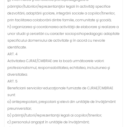
părinţilor/tutorilor/reprezentanţilor legali în activităţi specifice
dezvoltării, adaptării şcolare, integrării sociale a copiilor/tinerilor,
prin facilitarea colaborării dintre familie, comunitate şi şcoală;
h) organizarea şi coordonarea activităţii de elaborare şi realizare a
unor studii şi cercetări cu caracter sociopsihopedagogic adaptate
specificului domeniului de activitate şi în acord cu nevoile
identificate.
ART. 4
Activitatea CJRAE/CMBRAE are la bază următoarele valori:
profesionalismul, responsabilitatea, echitatea, incluziunea şi
diversitatea.
ART. 5
Beneficiarii serviciilor educaţionale furnizate de CJRAE/CMBRAE
sunt:
a) antepreşcolarii, preşcolarii şi elevii din unităţile de învăţământ
preuniversitar;
b) părinţii/tutorii/reprezentanţii legali ai copiilor/tinerilor;
c) personalul angajat în unităţile de învăţământ;