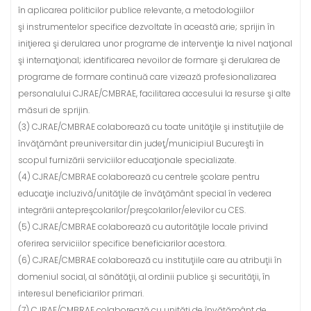
în aplicarea politicilor publice relevante, a metodologiilor
şi instrumentelor specifice dezvoltate în această arie; sprijin în
iniţierea şi derularea unor programe de intervenţie la nivel naţional
şi internaţional; identificarea nevoilor de formare şi derularea de
programe de formare continuă care vizează profesionalizarea
personalului CJRAE/CMBRAE, facilitarea accesului la resurse şi alte
măsuri de sprijin.
(3) CJRAE/CMBRAE colaborează cu toate unităţile şi instituţiile de
învăţământ preuniversitar din judeţ/municipiul Bucureşti în
scopul furnizării serviciilor educaţionale specializate.
(4) CJRAE/CMBRAE colaborează cu centrele şcolare pentru
educaţie incluzivă/unităţile de învăţământ special în vederea
integrării antepreşcolarilor/preşcolarilor/elevilor cu CES.
(5) CJRAE/CMBRAE colaborează cu autorităţile locale privind
oferirea serviciilor specifice beneficiarilor acestora.
(6) CJRAE/CMBRAE colaborează cu instituţiile care au atribuţii în
domeniul social, al sănătăţii, al ordinii publice şi securităţii, în
interesul beneficiarilor primari.
(7) CJRAE/CMBRAE colaborează cu unităţi de învăţământ de