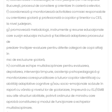
Bucureşti, procesul de consiliere şi orientare în carieră a elevilor;
f) coordonează şi monitorizează activitatea comisiei responsabile
cu orientarea şcolară şi profesională a copiilor şi tinerilor cu CES,
la nivel judeţean;
g) promovează metodologii, instrumente şi resurse educaţionale
care susţin educaţia incluzivă şi facilitează adaptarea procesului
de
predare-învăţare-evaluare pentru diferite categorii de copii aflaţi
în
risc de excluziune şcolară;
h) constituie echipe multidisciplinare pentru evaluarea,
depistarea, intervenţia timpurie, asistenţa psihopedagogică şi
monitorizarea corespunzătoare a tuturor copiilor identificaţi cu
abilităţi adaptative cognitive şi/sau socio-emoţionale scăzute în
raport cu vârsta şi nivelul lor de şcolarizare, împreună cu ISJ/ISMB
sau alte structuri abilitate, potrivit ordinului de ministru care
aprobă constituirea şi modul de funcţionare a echipelor
multidisciplinare;