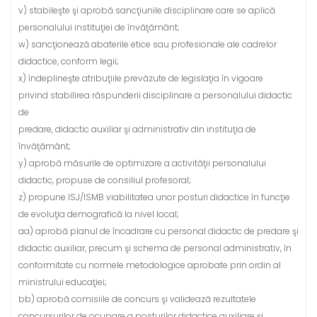
v) stabileşte şi aprobă sancţiunile disciplinare care se aplică
personalului instituţiei de învăţământ;
w) sancţionează abaterile etice sau profesionale ale cadrelor
didactice, conform legii;
x) îndeplineşte atribuţiile prevăzute de legislaţia în vigoare
privind stabilirea răspunderii disciplinare a personalului didactic
de
predare, didactic auxiliar şi administrativ din instituţia de
învăţământ;
y) aprobă măsurile de optimizare a activităţii personalului
didactic, propuse de consiliul profesoral;
z) propune ISJ/ISMB viabilitatea unor posturi didactice în funcţie
de evoluţia demografică la nivel local;
aa) aprobă planul de încadrare cu personal didactic de predare şi
didactic auxiliar, precum şi schema de personal administrativ, în
conformitate cu normele metodologice aprobate prin ordin al
ministrului educaţiei;
bb) aprobă comisiile de concurs şi validează rezultatele
concursurilor de ocupare a posturilor didactice auxiliare şi