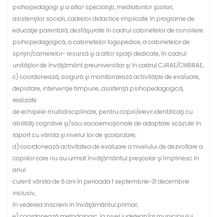
psihopedagogi şi a altor specialişti, mediatorilor şcolari,
asistenţilor sociali, cadrelor didactice implicate în programe de
educaţie parentală, desfăşurate în cadrul cabinetelor de consiliere
psihopedagogică, a cabinetelor logopedice, a cabinetelor de
sprijin/camerelor- resursă şi a altor spaţii dedicate, în cadrul
unităţilor de învăţământ preuniversitar şi în cadrul CJRAE/CMBRAE;
c) coordonează, asigură şi monitorizează activităţile de evaluare,
depistare, intervenţie timpurie, asistenţă psihopedagogică,
realizate
de echipele multidisciplinare, pentru copiii/elevii identificaţi cu
abilităţi cognitive şi/sau socioemoţionale de adaptare scăzute în
raport cu vârsta şi nivelul lor de şcolarizare;
d) coordonează activitatea de evaluare a nivelului de dezvoltare a
copiilor care nu au urmat învăţământul preşcolar şi împlinesc în
anul
curent vârsta de 6 ani în perioada 1 septembrie-31 decembrie
inclusiv,
în vederea înscrierii în învăţământul primar;
e) coordonează metodologic, la nivel judeţean/al municipiului