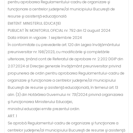
pentru aprobarea Regulamentului-cadru de organizare şi
funcţionare a centrelor judeţene/al municipiului Bucureşti de
resurse şi asistenţă educaţională
EMITENT: MINISTERUL EDUCAŢIEI
PUBLICAT ÎN: MONITORUL OFICIAL nr. 792 din 12 august 2024
Data intrarii in vigoare : 1 septembrie 2024
În conformitate cu prevederile art. 120 din Legea învăţământului
preuniversitar nr. 198/2023, cu modificările şi completările
ulterioare, ţinând cont de Referatul de aprobare nr. 2.202 DGIP din
2.07.2024 al Direcţiei generale învăţământ preuniversitar privind
propunerea de ordin pentru aprobarea Regulamentului-cadru de
organizare şi funcţionare a centrelor judeţene/al municipiului
Bucureşti de resurse şi asistenţă educaţională, în temeiul art. 13
alin. (3) din Hotărârea Guvernului nr. 731/2024 privind organizarea
şi funcţionarea Ministerului Educaţiei,
ministrul educaţiei emite prezentul ordin.
ART. 1
Se aprobă Regulamentul-cadru de organizare şi funcţionare a
centrelor judeţene/al municipiului Bucureşti de resurse şi asistenţă