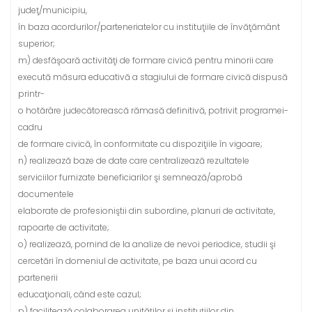
judeţ/municipiu,
în baza acordurilor/parteneriatelor cu instituţiile de învăţământ
superior;
m) desfăşoară activităţi de formare civică pentru minorii care
execută măsura educativă a stagiului de formare civică dispusă
printr-
o hotărâre judecătorească rămasă definitivă, potrivit programei-
cadru
de formare civică, în conformitate cu dispoziţiile în vigoare;
n) realizează baze de date care centralizează rezultatele
serviciilor furnizate beneficiarilor şi semnează/aprobă
documentele
elaborate de profesioniştii din subordine, planuri de activitate,
rapoarte de activitate;
o) realizează, pornind de la analize de nevoi periodice, studii şi
cercetări în domeniul de activitate, pe baza unui acord cu
partenerii
educaţionali, când este cazul;
p) facilitează colaborarea unităţilor şi instituţiilor din