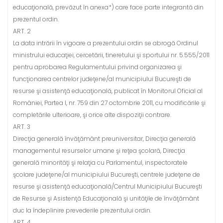
educaţională, prevăzut în anexa*) care face parte integrantă din
prezentul ordin.
ART. 2
La data intrării în vigoare a prezentului ordin se abrogă Ordinul
ministrului educaţiei, cercetării, tineretului şi sportului nr. 5.555/2011
pentru aprobarea Regulamentului privind organizarea şi
funcţionarea centrelor judeţene/al municipiului Bucureşti de
resurse şi asistenţă educaţională, publicat în Monitorul Oficial al
României, Partea I, nr. 759 din 27 octombrie 2011, cu modificările şi
completările ulterioare, şi orice alte dispoziţii contrare.
ART. 3
Direcţia generală învăţământ preuniversitar, Direcţia generală
managementul resurselor umane şi reţea şcolară, Direcţia
generală minorităţi şi relaţia cu Parlamentul, inspectoratele
şcolare judeţene/al municipiului Bucureşti, centrele judeţene de
resurse şi asistenţă educaţională/Centrul Municipiului Bucureşti
de Resurse şi Asistenţă Educaţională şi unităţile de învăţământ
duc la îndeplinire prevederile prezentului ordin.
ART. 4