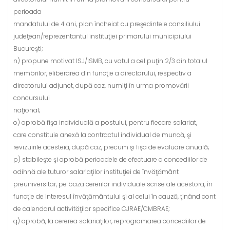
perioada
mandatului de 4 ani, plan încheiat cu preşedintele consiliului
judeţean/reprezentantul instituţiei primarului municipiului
Bucureşti;
n) propune motivat ISJ/ISMB, cu votul a cel puţin 2/3 din totalul
membrilor, eliberarea din funcţie a directorului, respectiv a
directorului adjunct, după caz, numiţi în urma promovării
concursului
naţional;
o) aprobă fişa individuală a postului, pentru fiecare salariat,
care constituie anexă la contractul individual de muncă, şi
revizuirile acesteia, după caz, precum şi fişa de evaluare anuală;
p) stabileşte şi aprobă perioadele de efectuare a concediilor de
odihnă ale tuturor salariaţilor instituţiei de învăţământ
preuniversitar, pe baza cererilor individuale scrise ale acestora, în
funcţie de interesul învăţământului şi al celui în cauză, ţinând cont
de calendarul activităţilor specifice CJRAE/CMBRAE;
q) aprobă, la cererea salariaţilor, reprogramarea concediilor de