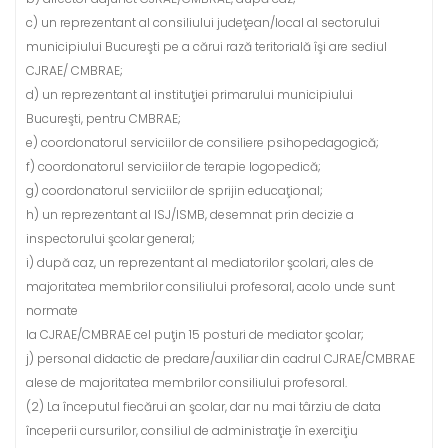
c) un reprezentant al consiliului judeţean/local al sectorului
municipiului Bucureşti pe a cărui rază teritorială îşi are sediul
CJRAE/ CMBRAE;
d) un reprezentant al instituţiei primarului municipiului
Bucureşti, pentru CMBRAE;
e) coordonatorul serviciilor de consiliere psihopedagogică;
f) coordonatorul serviciilor de terapie logopedică;
g) coordonatorul serviciilor de sprijin educaţional;
h) un reprezentant al ISJ/ISMB, desemnat prin decizie a
inspectorului şcolar general;
i) după caz, un reprezentant al mediatorilor şcolari, ales de
majoritatea membrilor consiliului profesoral, acolo unde sunt
normate
la CJRAE/CMBRAE cel puţin 15 posturi de mediator şcolar;
j) personal didactic de predare/auxiliar din cadrul CJRAE/CMBRAE
alese de majoritatea membrilor consiliului profesoral.
(2) La începutul fiecărui an şcolar, dar nu mai târziu de data
începerii cursurilor, consiliul de administraţie în exerciţiu