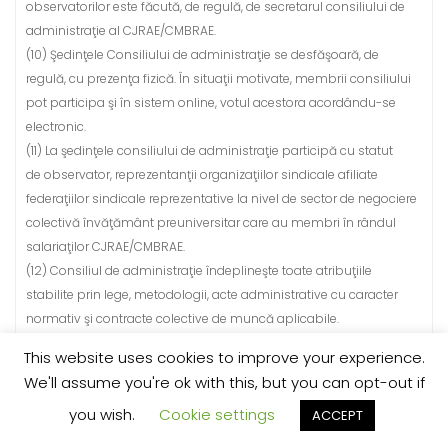
observatorilor este făcută, de regulă, de secretarul consiliului de
administraţie al CJRAE/CMBRAE.
(10) Şedinţele Consiliului de administraţie se desfăşoară, de
regulă, cu prezenţa fizică. În situaţii motivate, membrii consiliului
pot participa şi în sistem online, votul acestora acordându-se
electronic.
(11) La şedinţele consiliului de administraţie participă cu statut
de observator, reprezentanţii organizaţiilor sindicale afiliate
federaţiilor sindicale reprezentative la nivel de sector de negociere
colectivă învăţământ preuniversitar care au membri în rândul
salariaţilor CJRAE/CMBRAE.
(12) Consiliul de administraţie îndeplineşte toate atribuţiile
stabilite prin lege, metodologii, acte administrative cu caracter
normativ şi contracte colective de muncă aplicabile.
(13) Consiliul de administraţie analizează şi gestionează
This website uses cookies to improve your experience.
propunerile venite din partea unităţilor din învăţământul
We'll assume you're ok with this, but you can opt-out if
preuniversitar privind înfiinţarea de cabinete de asistenţă
you wish.
Cookie settings
psihopedagogică, cabinete logopedice şi cabinete pentru
ACCEPT
furnizarea