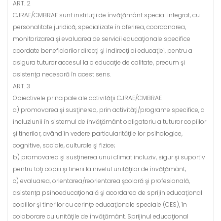
ART. 2
CJRAE/CMBRAE sunt instituţii de învăţământ special integrat, cu
personalitate juridică, specializate în oferirea, coordonarea,
monitorizarea şi evaluarea de servicii educaţionale specifice
acordate beneficiarilor direcţi şi indirecţi ai educaţiei, pentru a
asigura tuturor accesul la o educaţie de calitate, precum şi
asistenţa necesară în acest sens.
ART. 3
Obiectivele principale ale activităţii CJRAE/CMBRAE
a) promovarea şi susţinerea, prin activităţi/programe specifice, a
incluziunii în sistemul de învăţământ obligatoriu a tuturor copiilor
şi tinerilor, având în vedere particularităţile lor psihologice,
cognitive, sociale, culturale şi fizice;
b) promovarea şi susţinerea unui climat incluziv, sigur şi suportiv
pentru toţi copiii şi tinerii la nivelul unităţilor de învăţământ;
c) evaluarea, orientarea/reorientarea şcolară şi profesională,
asistenţa psihoeducaţională şi acordarea de sprijin educaţional
copiilor şi tinerilor cu cerinţe educaţionale speciale (CES), în
colaborare cu unităţile de învăţământ. Sprijinul educaţional