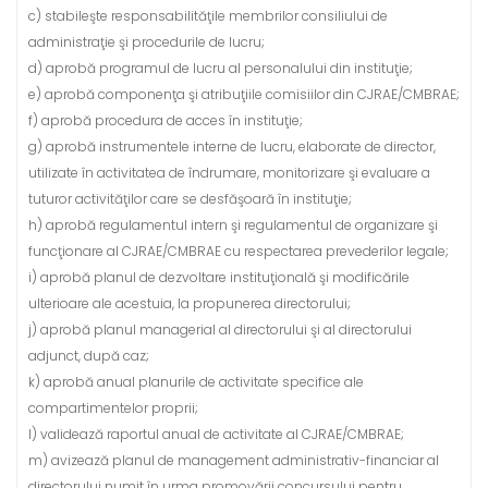
c) stabileşte responsabilităţile membrilor consiliului de
administraţie şi procedurile de lucru;
d) aprobă programul de lucru al personalului din instituţie;
e) aprobă componenţa şi atribuţiile comisiilor din CJRAE/CMBRAE;
f) aprobă procedura de acces în instituţie;
g) aprobă instrumentele interne de lucru, elaborate de director,
utilizate în activitatea de îndrumare, monitorizare şi evaluare a
tuturor activităţilor care se desfăşoară în instituţie;
h) aprobă regulamentul intern şi regulamentul de organizare şi
funcţionare al CJRAE/CMBRAE cu respectarea prevederilor legale;
i) aprobă planul de dezvoltare instituţională şi modificările
ulterioare ale acestuia, la propunerea directorului;
j) aprobă planul managerial al directorului şi al directorului
adjunct, după caz;
k) aprobă anual planurile de activitate specifice ale
compartimentelor proprii;
l) validează raportul anual de activitate al CJRAE/CMBRAE;
m) avizează planul de management administrativ-financiar al
directorului numit în urma promovării concursului pentru