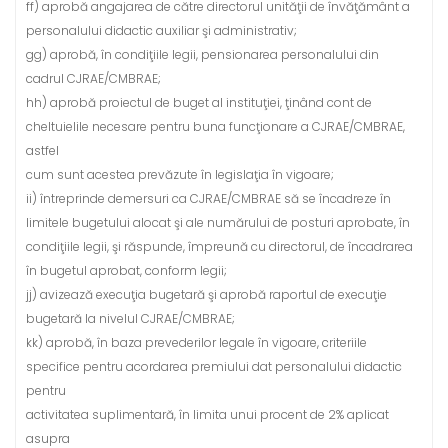
ff) aprobă angajarea de către directorul unităţii de învăţământ a
personalului didactic auxiliar şi administrativ;
gg) aprobă, în condiţiile legii, pensionarea personalului din
cadrul CJRAE/CMBRAE;
hh) aprobă proiectul de buget al instituţiei, ţinând cont de
cheltuielile necesare pentru buna funcţionare a CJRAE/CMBRAE,
astfel
cum sunt acestea prevăzute în legislaţia în vigoare;
ii) întreprinde demersuri ca CJRAE/CMBRAE să se încadreze în
limitele bugetului alocat şi ale numărului de posturi aprobate, în
condiţiile legii, şi răspunde, împreună cu directorul, de încadrarea
în bugetul aprobat, conform legii;
jj) avizează execuţia bugetară şi aprobă raportul de execuţie
bugetară la nivelul CJRAE/CMBRAE;
kk) aprobă, în baza prevederilor legale în vigoare, criteriile
specifice pentru acordarea premiului dat personalului didactic
pentru
activitatea suplimentară, în limita unui procent de 2% aplicat
asupra