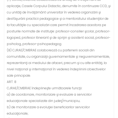
aplicaţie, Casele Corpului Didactic, denumite în continuare CCD, şi
cu unităţi de învăţământ universitar în vederea organizării şi
desfăşurării practicii pedagogice şi a mentoratului studenţilor de
la facultăţile cu specializări care permit încadrarea acestora pe
posturile normate de instituţie: profesor-consilier şcolar, profesor-
logoped, profesor itinerant şi de sprijin şi asistent social, profesor-
psiholog, profesor-psihopedagog.
(8) CJRAE/CMBRAE colaborează cu partenerii sociali din
comunitate, cu organizaţii guvernamentale şi neguvernamentale,
reprezentanţi ai mediului de afaceri, precum şi cu alte entităţi, la
nivel naţional şi internaţional în vederea îndeplinirii obiectivelor
sale principale.
ART. 8
CJRAE/CMBRAE îndeplineşte următoarele funcţii:
a) de coordonare, monitorizare şi evaluare a serviciilor
educaţionale specializate din judeţ/municipiu;
b) de monitorizare a evoluţiei beneficiarilor serviciilor
educaţionale;