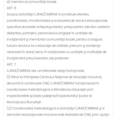
d) membri ai comunităţii locale.
ART. 6
Scopul activităţii CJRAE/CMBRAE îl constituie oferirea,
coordonarea, monitorizarea şi evaluarea de servicii educaţionale
specifice acordate antepreşcolarilor, preşcolarilor, elevilor, cadrelor
didactice, părinţilor, personalului angajat în unităţile de
învăţământ şi membrilor comunităţii locale, pentru a asigura
tuturor accesul la o educaţie de calitate, precum şi asistenţa
necesară în acest sens, în colaborare cu unităţile şi instituţiile de
învăţământ preuniversitar, alţi parteneri.
ART. 7
CJRAE/CMBRAE are următoarele relaţii funcţionale:
(1) Până la înfiinţarea Centrului Naţional de Educaţie Incluzivă,
denumit în continuare CNEI, CJRAE/CMBRAE funcţionează în
coordonarea metodologică a Ministerului Educaţiei prin
inspectoratele şcolare judeţene/inspectoratul Şcolar al
Municipiului Bucureşti.
(2) Coordonarea metodologică a activităţii CJRAE/CMBRAE şi a
serviciilor educaţionale incluzive este realizată de CNEI, prin: sprijin