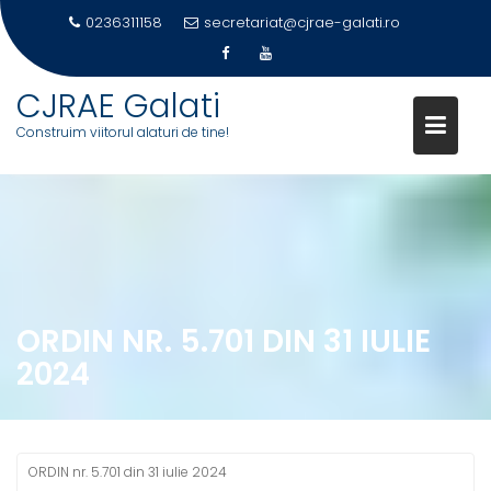
0236311158
secretariat@cjrae-galati.ro
CJRAE Galati
Construim viitorul alaturi de tine!
Skip
to
content
ORDIN NR. 5.701 DIN 31 IULIE
2024
ORDIN nr. 5.701 din 31 iulie 2024