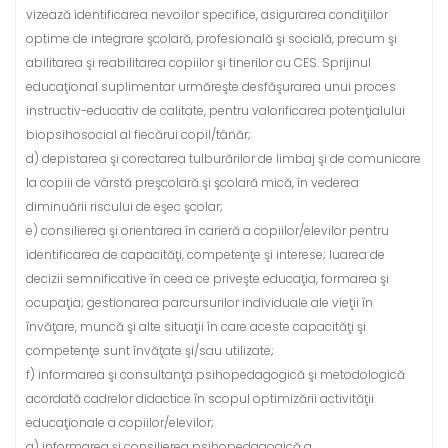
vizează identificarea nevoilor specifice, asigurarea condiţiilor
optime de integrare şcolară, profesională şi socială, precum şi
abilitarea şi reabilitarea copiilor şi tinerilor cu CES. Sprijinul
educaţional suplimentar urmăreşte desfăşurarea unui proces
instructiv-educativ de calitate, pentru valorificarea potenţialului
biopsihosocial al fiecărui copil/tânăr;
d) depistarea şi corectarea tulburărilor de limbaj şi de comunicare
la copiii de vârstă preşcolară şi şcolară mică, în vederea
diminuării riscului de eşec şcolar;
e) consilierea şi orientarea în carieră a copiilor/elevilor pentru
identificarea de capacităţi, competenţe şi interese; luarea de
decizii semnificative în ceea ce priveşte educaţia, formarea şi
ocupaţia; gestionarea parcursurilor individuale ale vieţii în
învăţare, muncă şi alte situaţii în care aceste capacităţi şi
competenţe sunt învăţate şi/sau utilizate;
f) informarea şi consultanţa psihopedagogică şi metodologică
acordată cadrelor didactice în scopul optimizării activităţii
educaţionale a copiilor/elevilor;
g) informarea şi consilierea psihopedagogică a