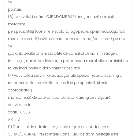
de
posturi.
(6) La nivelul fiecărui CJRAE/CMBRAE funcţionează comisii
metodice
pe specialităţi (consiliere şcolară, logopedie, sprijin educaţional,
mediere şcolară), având un responsabil zonal/de sector/ pe nivel
de
şcolaritate/alte criterii stabilite de consiliul de administraţie al
instituţiei, numit de director, la propunerea membrilor comisiei, cu
rol de îndrumare a activităţilor specifice.
(7) Activitatea serviciilor educaţionale specializate, precum şi a
responsabililor comisiilor metodice pe specialităţi este
coordonată şi
monitorizată de câte un coordonator care îşi desfăşoară
activitatea în
cadrul CSES.
ART. 12
(1) Consiliul de administraţie este organ de conducere al
CJRAE/CMBRAE. Preşedintele Consiliului de administraţie este