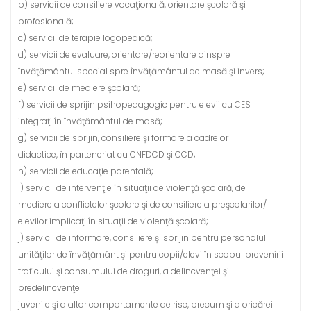
b) servicii de consiliere vocaţională, orientare şcolară şi
profesională;
c) servicii de terapie logopedică;
d) servicii de evaluare, orientare/reorientare dinspre
învăţământul special spre învăţământul de masă şi invers;
e) servicii de mediere şcolară;
f) servicii de sprijin psihopedagogic pentru elevii cu CES
integraţi în învăţământul de masă;
g) servicii de sprijin, consiliere şi formare a cadrelor
didactice, în parteneriat cu CNFDCD şi CCD;
h) servicii de educaţie parentală;
i) servicii de intervenţie în situaţii de violenţă şcolară, de
mediere a conflictelor şcolare şi de consiliere a preşcolarilor/
elevilor implicaţi în situaţii de violenţă şcolară;
j) servicii de informare, consiliere şi sprijin pentru personalul
unităţilor de învăţământ şi pentru copii/elevi în scopul prevenirii
traficului şi consumului de droguri, a delincvenţei şi
predelincvenţei
juvenile şi a altor comportamente de risc, precum şi a oricărei