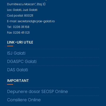
Dumitrescu Maican”, Etaj 3)
Loc. Galati; Jud. Galati
Cod postal: 800211
E-mail: secretariat@cjrae-galati.ro
Tel: 0236 311 158
Fax: 0236 411 021
LINK-URI UTILE
ISJ Galati
DGASPC Galati
DAS Galati
IMPORTANT
Depunere dosar SEOSP Online
Consiliere Online