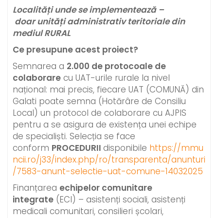
Localități unde se implementează –
doar
unități administrativ teritoriale din
mediul
RURAL
Ce presupune acest proiect?
Semnarea a
2.000 de protocoale de
colaborare
cu UAT-urile rurale la nivel
național: mai precis, fiecare UAT (COMUNĂ) din
Galati poate semna (Hotărâre de Consiliu
Local) un protocol de colaborare cu AJPIS
pentru a se asigura de existența unei echipe
de specialiști. Selecția se face
conform
PROCEDURII
disponibile
https://mmu
ncii.ro/j33/index.php/ro/transparenta/anunturi
/7583-anunt-selectie-uat-comune-14032025
Finanțarea
echipelor comunitare
integrate
(ECI) – asistenți sociali, asistenți
medicali comunitari, consilieri școlari,