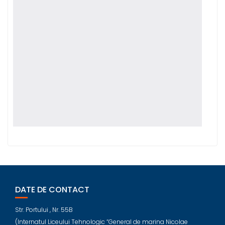
DATE DE CONTACT
Str. Portului , Nr. 55B
(Internatul Liceului Tehnologic “General de marina Nicolae