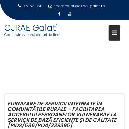
0236311158
secretariat@cjrae-galati.ro
Skip
CJRAE Galati
to
Construim viitorul alaturi de tine!
content
FURNIZARE DE SERVICII
INTEGRATE ÎN COMUNITĂȚILE
RURALE
FURNIZARE DE SERVICII INTEGRATE ÎN
COMUNITĂȚILE RURALE – FACILITAREA
ACCESULUI PERSOANELOR VULNERABILE LA
SERVICII DE BAZĂ EFICIENTE ȘI DE CALITATE
[PIDS/586/PO4/339395]