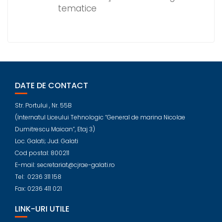
tematice
DATE DE CONTACT
Str. Portului , Nr. 55B
(Internatul Liceului Tehnologic “General de marina Nicolae
Dumitrescu Maican”, Etaj 3)
Loc. Galati; Jud. Galati
Cod postal: 800211
E-mail: secretariat@cjrae-galati.ro
Tel: 0236 311 158
Fax: 0236 411 021
LINK-URI UTILE