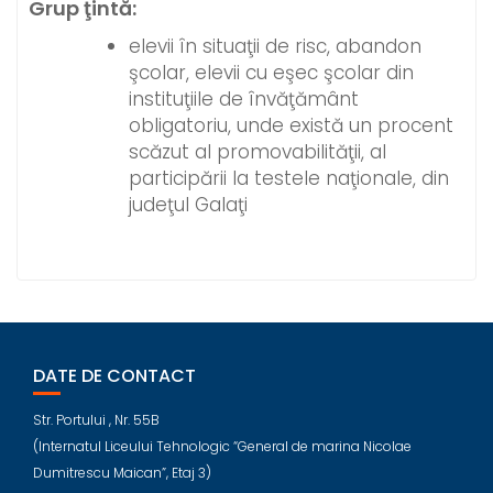
Grup ţintă:
elevii în situaţii de risc, abandon
şcolar, elevii cu eşec şcolar din
instituţiile de învăţământ
obligatoriu, unde există un procent
scăzut al promovabilităţii, al
participării la testele naţionale, din
judeţul Galaţi
DATE DE CONTACT
Str. Portului , Nr. 55B
(Internatul Liceului Tehnologic “General de marina Nicolae
Dumitrescu Maican”, Etaj 3)