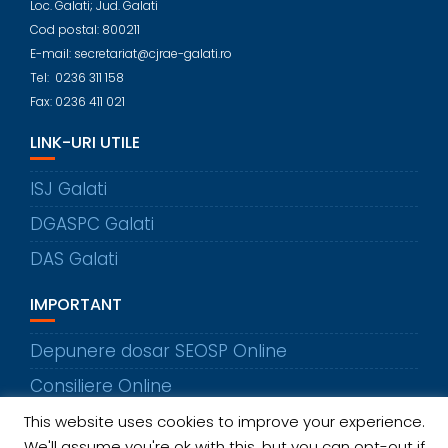
Loc. Galati; Jud. Galati
Cod postal: 800211
E-mail: secretariat@cjrae-galati.ro
Tel: 0236 311 158
Fax: 0236 411 021
LINK-URI UTILE
ISJ Galati
DGASPC Galati
DAS Galati
IMPORTANT
Depunere dosar SEOSP Online
Consiliere Online
This website uses cookies to improve your experience.
CAUTA IN SITE
We'll assume you're ok with this, but you can opt-out if