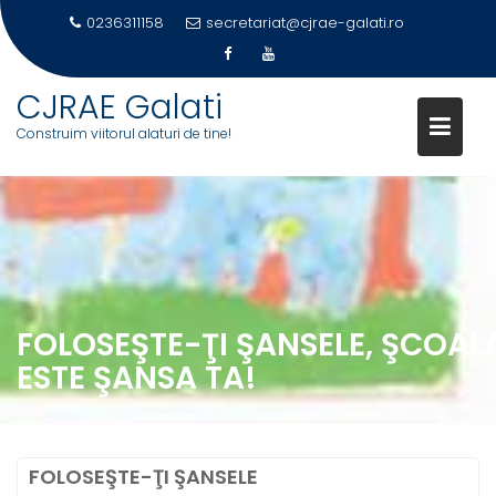
0236311158
secretariat@cjrae-galati.ro
CJRAE Galati
Construim viitorul alaturi de tine!
Skip
to
content
FOLOSEŞTE-ŢI ŞANSELE, ŞCOAL
ESTE ŞANSA TA!
FOLOSEŞTE-ŢI ŞANSELE