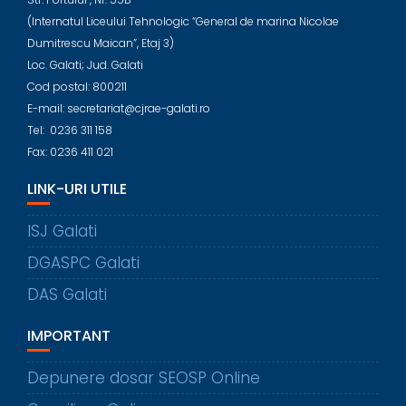
(Internatul Liceului Tehnologic “General de marina Nicolae
Dumitrescu Maican”, Etaj 3)
Loc. Galati; Jud. Galati
Cod postal: 800211
E-mail: secretariat@cjrae-galati.ro
Tel: 0236 311 158
Fax: 0236 411 021
LINK-URI UTILE
ISJ Galati
DGASPC Galati
DAS Galati
IMPORTANT
Depunere dosar SEOSP Online