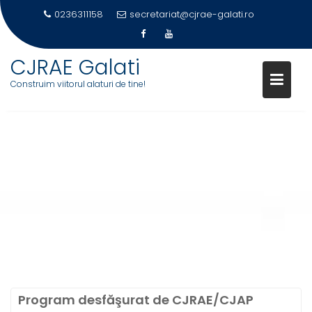
0236311158
secretariat@cjrae-galati.ro
CJRAE Galati
Construim viitorul alaturi de tine!
Skip
to
content
SĂ EXMATRICULĂM VIOLENŢA
Program desfăşurat de CJRAE/CJAP