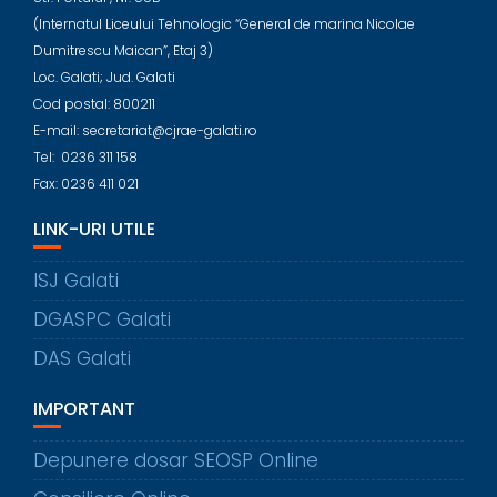
(Internatul Liceului Tehnologic “General de marina Nicolae
Dumitrescu Maican”, Etaj 3)
Loc. Galati; Jud. Galati
Cod postal: 800211
E-mail: secretariat@cjrae-galati.ro
Tel: 0236 311 158
Fax: 0236 411 021
LINK-URI UTILE
ISJ Galati
DGASPC Galati
DAS Galati
IMPORTANT
Depunere dosar SEOSP Online