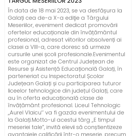
TARGUL MESERIILOR 2023
În data de 18 mai 2023, se va desfășura la
Galați cea de-a X-a ediţie a Târgului
Meseriilor, eveniment dedicat promovării
ofertelor educaționale din învățământul
profesional, adresat viitorilor absolvenți ai
clasei a VIII-a, care doresc să urmeze
cursurile unei școli profesionale.Evenimentul
este organizat de Centrul Județean de
Resurse și Asistență Educațională Galați, în
parteneriat cu Inspectoratul Școlar
Județean Galați și cu participarea tuturor
liceelor tehnologice din județul Galați, care
au în oferta educațională clase de
învățământ profesional. Liceul Tehnologic
,,Aurel Vlaicu’’ va fi gazda evenimentului de
la Galați.Motto-ul acestui târg ,,E timpul
meseriei tale”, invită elevii să conștientizeze
avantajele calificării într-o meserie, precum