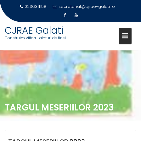
0236311158
secretariat@cjrae-galati.ro
CJRAE Galati
Construim viitorul alaturi de tine!
Skip
to
content
TARGUL MESERIILOR 2023