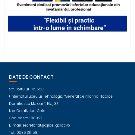
DATE DE CONTACT
Str. Portului , Nr. 55B
(Internatul Liceului Tehnologic “General de marina Nicolae
Dumitrescu Maican”, Etaj 3)
Loc. Galati; Jud. Galati
Cod postal: 800211
E-mail: secretariat@cjrae-galati.ro
Tel: 0236 311 158