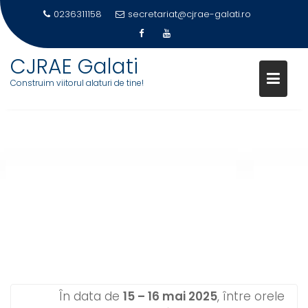
0236311158
secretariat@cjrae-galati.ro
CJRAE Galati
Construim viitorul alaturi de tine!
Skip
to
content
TARGUL MESERIILOR 2025
În data de
15 – 16 mai 2025
, între orele