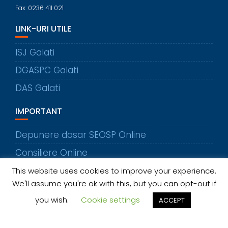
Fax: 0236 411 021
LINK-URI UTILE
ISJ Galati
DGASPC Galati
DAS Galati
IMPORTANT
Depunere dosar SEOSP Online
Consiliere Online
This website uses cookies to improve your experience.
CAUTA IN SITE
We'll assume you're ok with this, but you can opt-out if
you wish.
Cookie settings
ACCEPT