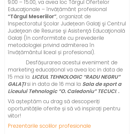
9.00 – 15.00, va avea loc Târgul Ofertelor
Educaţionale – învățământ profesional
“Târgul Meseriilor”
, organizat de
Inspectoratul Şcolar Județean Galaţi şi Centrul
Judeţean de Resurse şi Asistenţă Educaţională
Galați (în conformitate cu prevederile
metodologiei privind admiterea în
învățământul liceal și profesional).
Desfășurarea acestui eveniment de
marketing educațional va avea loc in data de
15 mai la
LICEUL TEHNOLOGIC “RADU NEGRU”
GALAȚI
si in data de 16 mai la
Sala de sport a
Liceului Tehnologic ”O. Caledoniu” TECUCI
.
.
Vă așteptăm cu drag să descoperiți
oportunitățile oferite și să vă inspirați pentru
viitor!
Prezentarile scolilor profesionale