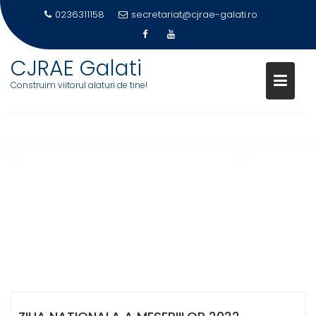
0236311158
secretariat@cjrae-galati.ro
CJRAE Galati
Construim viitorul alaturi de tine!
Skip
to
content
ZIUA NATIONALA A MESERIILOR
2022