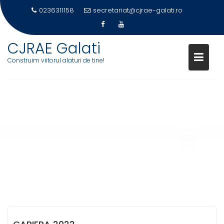
0236311158
secretariat@cjrae-galati.ro
CJRAE Galati
Construim viitorul alaturi de tine!
Skip
to
content
CARIERA 2022