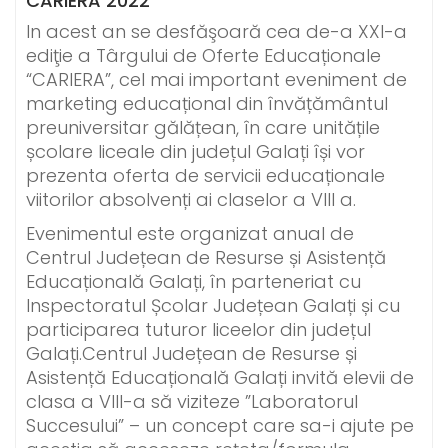
CARIERA 2022
In acest an se desfăşoară cea de-a XXI-a
ediţie a Târgului de Oferte Educaționale
“CARIERA”, cel mai important eveniment de
marketing educațional din învățământul
preuniversitar gălățean, în care unitățile
școlare liceale din județul Galați își vor
prezenta oferta de servicii educaționale
viitorilor absolvenți ai claselor a VIII a.
Evenimentul este organizat anual de
Centrul Județean de Resurse și Asistență
Educațională Galați, în parteneriat cu
Inspectoratul Școlar Județean Galați și cu
participarea tuturor liceelor din județul
Galați.Centrul Județean de Resurse și
Asistență Educațională Galați invită elevii de
clasa a VIII-a să viziteze ”Laboratorul
Succesului” – un concept care sa-i ajute pe