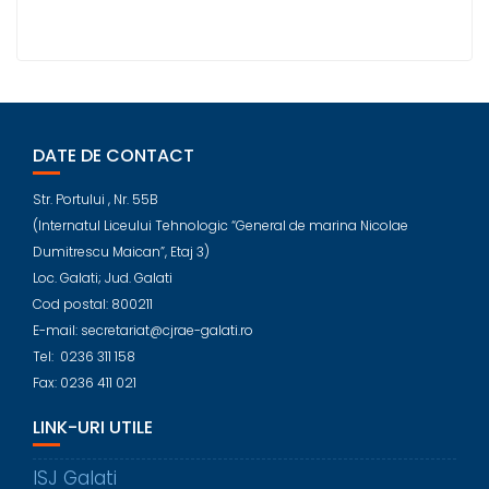
DATE DE CONTACT
Str. Portului , Nr. 55B
(Internatul Liceului Tehnologic “General de marina Nicolae
Dumitrescu Maican”, Etaj 3)
Loc. Galati; Jud. Galati
Cod postal: 800211
E-mail: secretariat@cjrae-galati.ro
Tel: 0236 311 158
Fax: 0236 411 021
LINK-URI UTILE
ISJ Galati